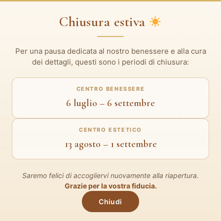
Chi siamo
Eventi
Blog
Contatti
Chiusura estiva
Per una pausa dedicata al nostro benessere e alla cura
dei dettagli, questi sono i periodi di chiusura:
CENTRO BENESSERE
6 luglio – 6 settembre
Metodi di pagamento
CENTRO ESTETICO
13 agosto – 1 settembre
Beauty Center
Metodi di pagamento
Saremo felici di accogliervi nuovamente alla riapertura.
Grazie per la vostra fiducia.
Chiudi
Pagare è semplice e sicuro.