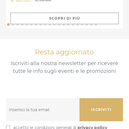
€ 60.00
€ 90.00
un’atmosfera intima e accogliente. Un dono speciale,
pensato per rallentare, ritrovarsi e vivere insieme
un’esperienza autentica. 2 Massaggi total body […]
SCOPRI DI PIÙ
Resta aggiornato
Iscriviti alla nostra newsletter per ricevere
tutte le info sugli eventi e le promozioni
ISCRIVITI
accetto le condizioni generali di
privacy policy