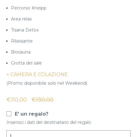
Percorso Kneipp
Area relax
Tisana Detox
Rilassante
Biosauna
Grotta del sale
+ CAMERA E COLAZIONE
(Promo disponibile solo nel Weekend)
Il prezzo originale era: €130,00.
Il prezzo attuale è: €110,00.
€
110,00
€
130,00
E' un regalo?
Inserisci i dati del destinatario del regalo