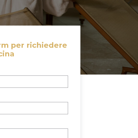
rm per richiedere
cina