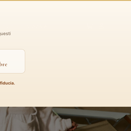
Chi siamo
Eventi
Blog
Contatti
ESTETICA AVANZATA
questi
mbre
fiducia.