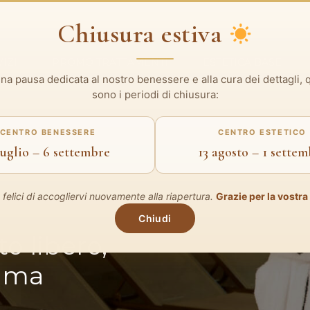
Chiusura estiva
IZI
PROMO TRATTAMENTI
ESTETICA BASE
na pausa dedicata al nostro benessere e alla cura dei dettagli, 
sono i periodi di chiusura:
CENTRO BENESSERE
CENTRO ESTETICO
luglio – 6 settembre
13 agosto – 1 sette
felici di accogliervi nuovamente alla riapertura.
Grazie per la vostra 
Chiudi
o libero,
sima