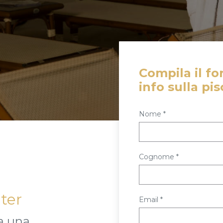
Compila il fo
info sulla pis
nome *
cognome *
ter
email *
a una