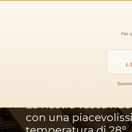
SERV
Per u
6 
La piscina
Saremo 
La nostra vasca nuot
con una piacevolis
temperatura di 28°.