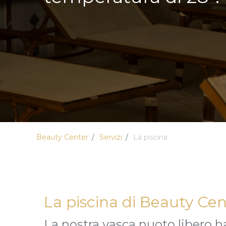
Beauty Center
Servizi
La piscina
La piscina di Beauty Cen
La nostra vasca nuoto libero h